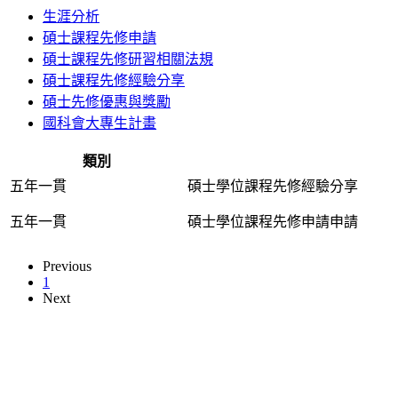
生涯分析
碩士課程先修申請
碩士課程先修研習相關法規
碩士課程先修經驗分享
碩士先修優惠與獎勵
國科會大專生計畫
類別
五年一貫
碩士學位課程先修經驗分享
五年一貫
碩士學位課程先修申請申請
Previous
1
Next
本網站著作權屬於國立彰化師範大學生物學系
電話:04-7232105 #3405
進德校區‧地址：500彰化市進德路一號