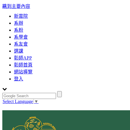
:::
跳到主要內容
新雲院
系辦
系粉
系學會
系友會
選課
彰師APP
彰師首頁
網站導覽
登入
Select Language
▼