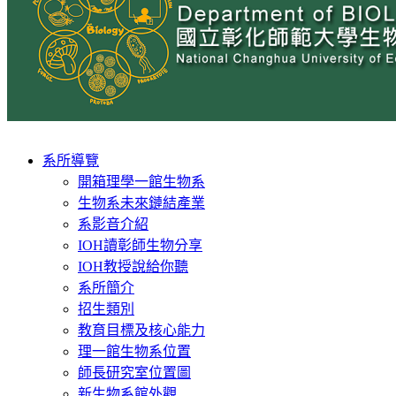
Toggle
系所導覽
navigation
開箱理學一館生物系
生物系未來鏈結產業
系影音介紹
IOH讀彰師生物分享
IOH教授說給你聽
系所簡介
招生類別
教育目標及核心能力
理一館生物系位置
師長研究室位置圖
新生物系館外觀