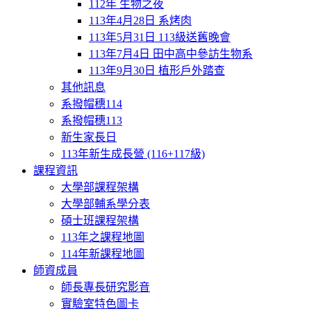
112年 生物之夜
113年4月28日 系烤肉
113年5月31日 113級送舊晚會
113年7月4日 田中高中參訪生物系
113年9月30日 植形戶外踏查
其他訊息
系撥帽穗114
系撥帽穗113
新生家長日
113年新生成長營 (116+117級)
課程資訊
大學部課程架構
大學部輔系學分表
碩士班課程架構
113年之課程地圖
114年新課程地圖
師資成員
師長專長研究影音
實驗室特色圖卡