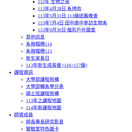
112年 生物之夜
113年4月28日 系烤肉
113年5月31日 113級送舊晚會
113年7月4日 田中高中參訪生物系
113年9月30日 植形戶外踏查
其他訊息
系撥帽穗114
系撥帽穗113
新生家長日
113年新生成長營 (116+117級)
課程資訊
大學部課程架構
大學部輔系學分表
碩士班課程架構
113年之課程地圖
114年新課程地圖
師資成員
師長專長研究影音
實驗室特色圖卡