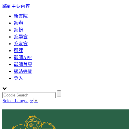
:::
跳到主要內容
新雲院
系辦
系粉
系學會
系友會
選課
彰師APP
彰師首頁
網站導覽
登入
Select Language
▼