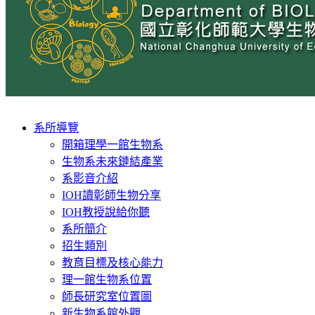
Toggle
系所導覽
navigation
開箱理學一館生物系
生物系未來鏈結產業
系影音介紹
IOH讀彰師生物分享
IOH教授說給你聽
系所簡介
招生類別
教育目標及核心能力
理一館生物系位置
師長研究室位置圖
新生物系館外觀