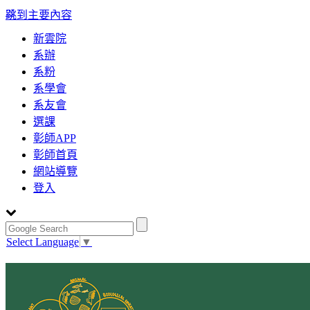
:::
跳到主要內容
新雲院
系辦
系粉
系學會
系友會
選課
彰師APP
彰師首頁
網站導覽
登入
Select Language
▼