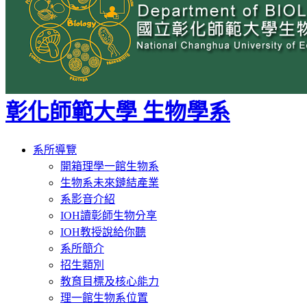
彰化師範大學 生物學系
Toggle
系所導覽
navigation
開箱理學一館生物系
生物系未來鏈結產業
系影音介紹
IOH讀彰師生物分享
IOH教授說給你聽
系所簡介
招生類別
教育目標及核心能力
理一館生物系位置