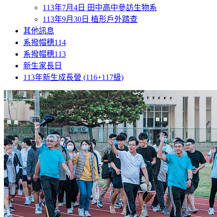
113年7月4日 田中高中參訪生物系
113年9月30日 植形戶外踏查
其他訊息
系撥帽穗114
系撥帽穗113
新生家長日
113年新生成長營 (116+117級)