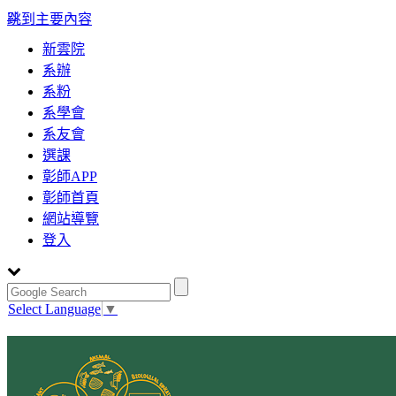
:::
跳到主要內容
新雲院
系辦
系粉
系學會
系友會
選課
彰師APP
彰師首頁
網站導覽
登入
Select Language
▼