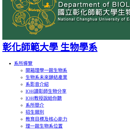
彰化師範大學 生物學系
Toggle
系所導覽
navigation
開箱理學一館生物系
生物系未來鏈結產業
系影音介紹
IOH讀彰師生物分享
IOH教授說給你聽
系所簡介
招生類別
教育目標及核心能力
理一館生物系位置