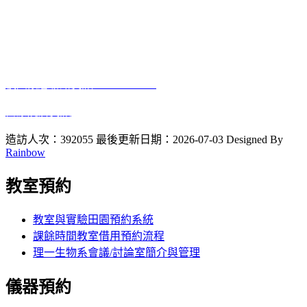
電話:04-7232105 #3405
進德校區‧地址：500彰化市進德路一號
E-Mail
：biology@gm.ncue.edu.tw
校園緊急聯絡資訊
: 0933415409
醫療院所資訊
2023 10 12
啟用
造訪人次：392055
最後更新日期：2026-07-03
Designed By
Rainbow
教室預約
教室與實驗田園預約系統
課餘時間教室借用預約流程
理一生物系會議/討論室簡介與管理
儀器預約