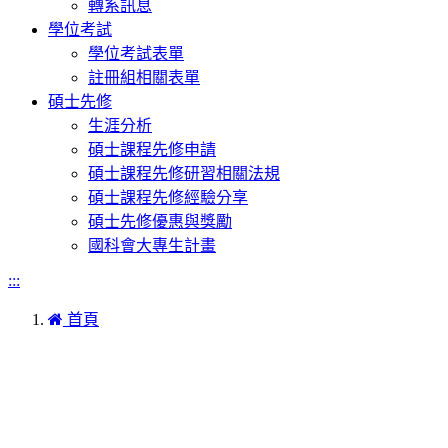
轉系訊息
學位考試
學位考試表單
註冊組相關表單
碩士先修
生涯分析
碩士課程先修申請
碩士課程先修研習相關法規
碩士課程先修經驗分享
碩士先修優惠與獎勵
國科會大專生計畫
:::
首頁
本網站著作權屬於國立彰化師範大學生物學系
電話:04-7232105 #3405
進德校區‧地址：500彰化市進德路一號