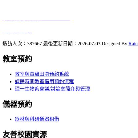
E-Mail
：biology@gm.ncue.edu.tw
校園緊急聯絡資訊
: 0933415409
醫療院所資訊
2023 10 12
啟用
造訪人次：387667
最後更新日期：2026-07-03
Designed By
Rai
教室預約
教室與實驗田園預約系統
課餘時間教室借用預約流程
理一生物系會議/討論室簡介與管理
儀器預約
器材與科研儀器租借
友善校園資源