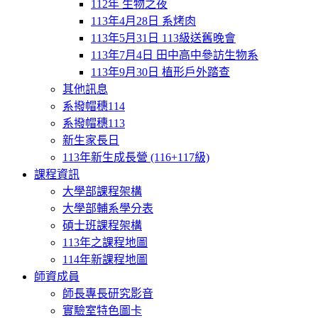
112年 生物之夜
113年4月28日 系烤肉
113年5月31日 113級送舊晚會
113年7月4日 田中高中參訪生物系
113年9月30日 植形戶外踏查
其他訊息
系撥帽穗114
系撥帽穗113
新生家長日
113年新生成長營 (116+117級)
課程資訊
大學部課程架構
大學部輔系學分表
碩士班課程架構
113年之課程地圖
114年新課程地圖
師資成員
師長專長研究影音
實驗室特色圖卡