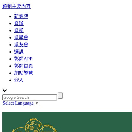
:::
跳到主要內容
新雲院
系辦
系粉
系學會
系友會
選課
彰師APP
彰師首頁
網站導覽
登入
Select Language
▼