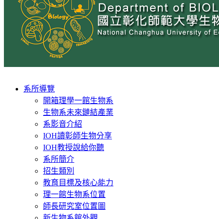
Toggle
系所導覽
navigation
開箱理學一館生物系
生物系未來鏈結產業
系影音介紹
IOH讀彰師生物分享
IOH教授說給你聽
系所簡介
招生類別
教育目標及核心能力
理一館生物系位置
師長研究室位置圖
新生物系館外觀