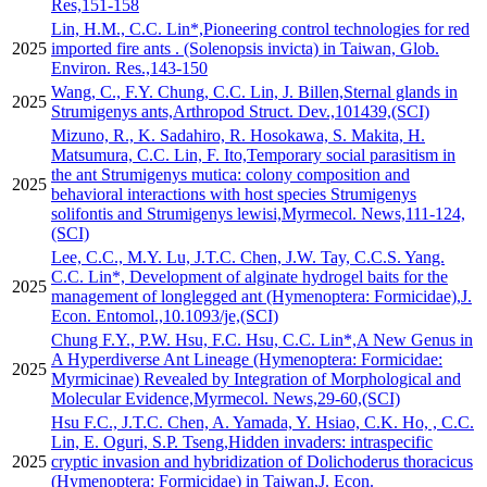
Res,151-158
Lin, H.M., C.C. Lin*,Pioneering control technologies for red
2025
imported fire ants . (Solenopsis invicta) in Taiwan, Glob.
Environ. Res.,143-150
Wang, C., F.Y. Chung, C.C. Lin, J. Billen,Sternal glands in
2025
Strumigenys ants,Arthropod Struct. Dev.,101439,(SCI)
Mizuno, R., K. Sadahiro, R. Hosokawa, S. Makita, H.
Matsumura, C.C. Lin, F. Ito,Temporary social parasitism in
the ant Strumigenys mutica: colony composition and
2025
behavioral interactions with host species Strumigenys
solifontis and Strumigenys lewisi,Myrmecol. News,111-124,
(SCI)
Lee, C.C., M.Y. Lu, J.T.C. Chen, J.W. Tay, C.C.S. Yang.
C.C. Lin*, Development of alginate hydrogel baits for the
2025
management of longlegged ant (Hymenoptera: Formicidae),J.
Econ. Entomol.,10.1093/je,(SCI)
Chung F.Y., P.W. Hsu, F.C. Hsu, C.C. Lin*,A New Genus in
A Hyperdiverse Ant Lineage (Hymenoptera: Formicidae:
2025
Myrmicinae) Revealed by Integration of Morphological and
Molecular Evidence,Myrmecol. News,29-60,(SCI)
Hsu F.C., J.T.C. Chen, A. Yamada, Y. Hsiao, C.K. Ho, , C.C.
Lin, E. Oguri, S.P. Tseng,Hidden invaders: intraspecific
2025
cryptic invasion and hybridization of Dolichoderus thoracicus
(Hymenoptera: Formicidae) in Taiwan,J. Econ.