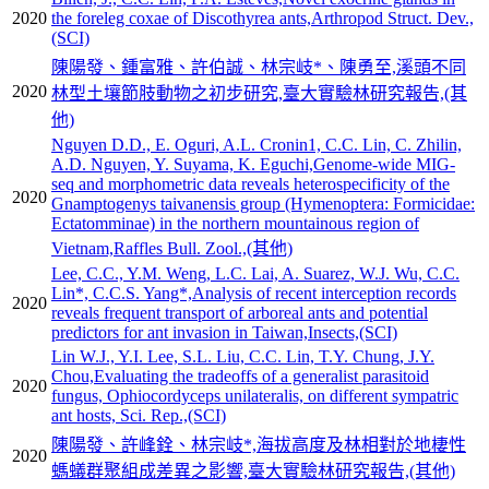
2020
the foreleg coxae of Discothyrea ants,Arthropod Struct. Dev.,
(SCI)
陳陽發、鍾富雅、許伯誠、林宗岐*、陳勇至,溪頭不同
2020
林型土壤節肢動物之初步研究,臺大實驗林研究報告,(其
他)
Nguyen D.D., E. Oguri, A.L. Cronin1, C.C. Lin, C. Zhilin,
A.D. Nguyen, Y. Suyama, K. Eguchi,Genome-wide MIG-
seq and morphometric data reveals heterospecificity of the
2020
Gnamptogenys taivanensis group (Hymenoptera: Formicidae:
Ectatomminae) in the northern mountainous region of
Vietnam,Raffles Bull. Zool.,(其他)
Lee, C.C., Y.M. Weng, L.C. Lai, A. Suarez, W.J. Wu, C.C.
Lin*, C.C.S. Yang*,Analysis of recent interception records
2020
reveals frequent transport of arboreal ants and potential
predictors for ant invasion in Taiwan,Insects,(SCI)
Lin W.J., Y.I. Lee, S.L. Liu, C.C. Lin, T.Y. Chung, J.Y.
Chou,Evaluating the tradeoffs of a generalist parasitoid
2020
fungus, Ophiocordyceps unilateralis, on different sympatric
ant hosts, Sci. Rep.,(SCI)
陳陽發、許峰銓、林宗岐*,海拔高度及林相對於地棲性
2020
螞蟻群聚組成差異之影響,臺大實驗林研究報告,(其他)