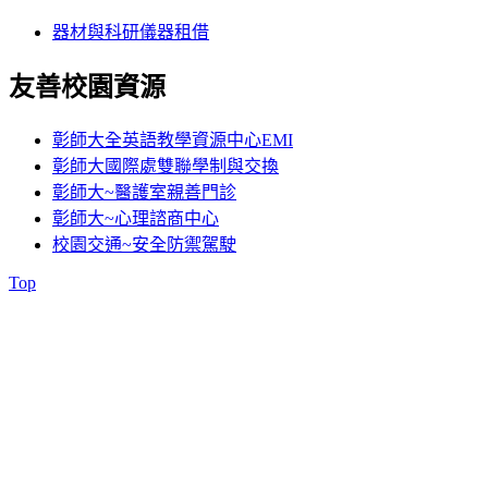
器材與科研儀器租借
友善校園資源
彰師大全英語教學資源中心EMI
彰師大國際處雙聯學制與交換
彰師大~醫護室親善門診
彰師大~心理諮商中心
校園交通~安全防禦駕駛
Top