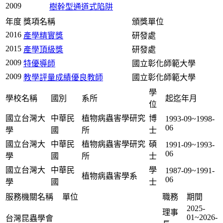
2009
樹幹型通道式陷阱
年度
獎項名稱
頒獎單位
2016
產學精實獎
研發處
2015
產學頂級獎
研發處
2009
特優導師
國立彰化師範大學
2009
教學評量成績優良教師
國立彰化師範大學
學
學校名稱
國別
系所
起迄年月
位
國立台灣大
中華民
植物病蟲害學研究
博
1993-09~1998-
06
學
國
所
士
國立台灣大
中華民
植物病蟲害學研究
碩
1991-09~1993-
06
學
國
所
士
國立台灣大
中華民
學
1987-09~1991-
植物病蟲害學系
06
學
國
士
服務機關名稱
單位
職務
期間
2025-
理事
01~2026-
台灣昆蟲學會