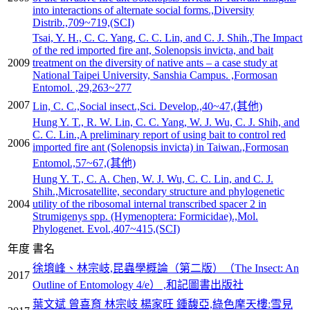
into interactions of alternate social forms.,Diversity
Distrib.,709~719,(SCI)
Tsai, Y. H., C. C. Yang, C. C. Lin, and C. J. Shih.,The Impact
of the red imported fire ant, Solenopsis invicta, and bait
2009
treatment on the diversity of native ants – a case study at
National Taipei University, Sanshia Campus. ,Formosan
Entomol. ,29,263~277
2007
Lin, C. C.,Social insect.,Sci. Develop.,40~47,(其他)
Hung Y. T., R. W. Lin, C. C. Yang, W. J. Wu, C. J. Shih, and
C. C. Lin.,A preliminary report of using bait to control red
2006
imported fire ant (Solenopsis invicta) in Taiwan.,Formosan
Entomol.,57~67,(其他)
Hung Y. T., C. A. Chen, W. J. Wu, C. C. Lin, and C. J.
Shih.,Microsatellite, secondary structure and phylogenetic
2004
utility of the ribosomal internal transcribed spacer 2 in
Strumigenys spp. (Hymenoptera: Formicidae).,Mol.
Phylogenet. Evol.,407~415,(SCI)
年度
書名
徐堉峰、林宗岐,昆蟲學概論（第二版）（The Insect: An
2017
Outline of Entomology 4/e） ,和記圖書出版社
葉文斌 曾喜育 林宗岐 楊家旺 鍾馥亞,綠色摩天樓:雪見