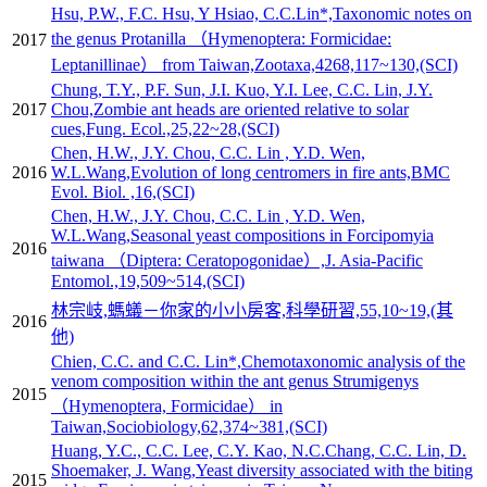
Hsu, P.W., F.C. Hsu, Y Hsiao, C.C.Lin*,Taxonomic notes on
the genus Protanilla （Hymenoptera: Formicidae:
2017
Leptanillinae） from Taiwan,Zootaxa,4268,117~130,(SCI)
Chung, T.Y., P.F. Sun, J.I. Kuo, Y.I. Lee, C.C. Lin, J.Y.
2017
Chou,Zombie ant heads are oriented relative to solar
cues,Fung. Ecol.,25,22~28,(SCI)
Chen, H.W., J.Y. Chou, C.C. Lin , Y.D. Wen,
2016
W.L.Wang,Evolution of long centromers in fire ants,BMC
Evol. Biol. ,16,(SCI)
Chen, H.W., J.Y. Chou, C.C. Lin , Y.D. Wen,
W.L.Wang,Seasonal yeast compositions in Forcipomyia
2016
taiwana （Diptera: Ceratopogonidae）,J. Asia-Pacific
Entomol.,19,509~514,(SCI)
林宗岐,螞蟻－你家的小小房客,科學研習,55,10~19,(其
2016
他)
Chien, C.C. and C.C. Lin*,Chemotaxonomic analysis of the
venom composition within the ant genus Strumigenys
2015
（Hymenoptera, Formicidae） in
Taiwan,Sociobiology,62,374~381,(SCI)
Huang, Y.C., C.C. Lee, C.Y. Kao, N.C.Chang, C.C. Lin, D.
Shoemaker, J. Wang,Yeast diversity associated with the biting
2015