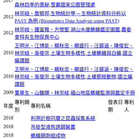
2017
森林四季的奧秘,雪霸國家公園管理處
林宗岐、詹毓邦,生物統計學 ─ 生物統計資料分析以
2012
PAST 為例 (Biostatistics Data Analysis using PAST)
林宗岐、鍾富雅、方懷聖,湖山水庫螞蟻鑑定圖鑑,農委
2012
會特有生物保育中心
王明光、江博能、楊秋忠、楊盛行、汪碧涵、陳俊宏、
2010
林宗岐、吳俊宗,土壤生物多樣性,土棲螞蟻與白蟻,國立
編譯館
王明光、江博能、楊秋忠、楊盛行、汪碧涵、陳俊宏、
2010
林宗岐、吳俊宗,土壤生物多樣性,土棲節肢動物,國立編
譯館
2009
董景生、山馥嫻、林宗岐,福山地區螞蟻監測與鑑定手冊
專利類
發表日
專利
年度
專利名稱
別
期
人
2018
利用於樹冠層之昆蟲採集系統
2018
吊掛型液態誘餌裝置
2018
螞蟻餌劑組成物