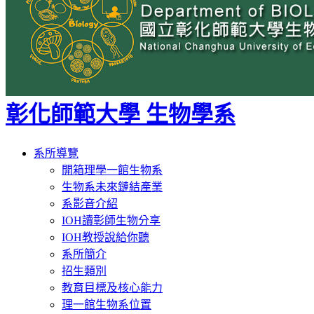
彰化師範大學 生物學系
Toggle
系所導覽
navigation
開箱理學一館生物系
生物系未來鏈結產業
系影音介紹
IOH讀彰師生物分享
IOH教授說給你聽
系所簡介
招生類別
教育目標及核心能力
理一館生物系位置