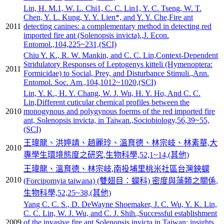
Lin, H. M.1, W. L. Chi1, C. C. Lin1, Y. C. Tseng, W. T.
Chen, Y. L. Kung, Y. Y. Lien*, and Y. Y. Che,Fire ant
2011
detecting canines: a complementary method in detecting red
imported fire ant (Solenopsis invicta).,J. Econ.
Entomol.,104,225~231,(SCI)
Chiu Y. K., R. W. Mankin, and C. C. Lin,Context-Dependent
Stridulatory Responses of Leptogenys kitteli (Hymenoptera:
2011
Formicidae) to Social, Prey, and Disturbance Stimuli.,Ann.
Entomol. Soc. Am.,104,1012~1020,(SCI)
Lin, Y. K., H. Y. Chang, W. J. Wu, H. Y. Ho, And C. C.
Lin,Different cuticular chemical profiles between the
2010
monogynous and polygynous foerms of the red imported fire
ant, Solenopsis invicta, in Taiwan.,Sociobiology,56,39~55,
(SCI)
王瑋龍、洪婷靖、趙麗玲、溫育德、林宗岐、林素華,大
2010
專學生環境態度之研究,生物科學,52,1~14,(其他)
王瑋龍、溫育德、林宗岐,南投埔里桃米社區台灣鋏蠓
2010
(Forcipomyia taiwana) (雙翅目：蠓科) 密度與藻類之關係,
生物科學,52,25~38,(其他)
Yang C. C. S., D. DeWayne Shoemaker, J. C. Wu, Y. K. Lin,
C. C. Lin, W. J. Wu, and C. J. Shih.,Successful establishment
2009
of the invasive fire ant Solenopsis invicta in Taiwan: insights