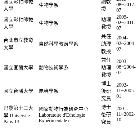
國立彰化師範
副教
08~2017-
生物學系
大學
授
07
2005-
國立彰化師範
助理
02~2011-
生物學系
大學
教授
07
兼任
2004-
台北市立教育
02~2004-
自然科學教育學系
助理
大學
07
教授
兼任
2003-
08~2004-
國立宜蘭大學
動物技術學系
助理
07
教授
博士
2002-
11~2005-
國立台灣大學
昆蟲學系
後研
01
究員
博士
巴黎第十三大
2001-
國家動物行為研究中心
11~2002-
後研
Laboratoire d'Ethologie
學 Universite
10
Expérimentale e
Paris 13
究員
本網站著作權屬於國立彰化師範大學生物學系