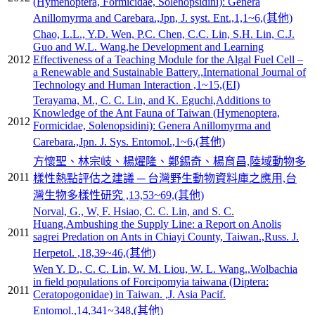
(Hymenoptera, Formicidae, Solenopsidini): Genera
Anillomyrma and Carebara.,Jpn, J. syst. Ent.,1,1~6,(其他)
Chao, L.L., Y.D. Wen, P.C. Chen, C.C. Lin, S.H. Lin, C.J.
Guo and W.L. Wang,he Development and Learning
2012
Effectiveness of a Teaching Module for the Algal Fuel Cell –
a Renewable and Sustainable Battery.,International Journal of
Technology and Human Interaction ,1~15,(EI)
Terayama, M., C. C. Lin, and K. Eguchi,Additions to
Knowledge of the Ant Fauna of Taiwan (Hymenoptera,
2012
Formicidae, Solenopsidini): Genera Anillomyrma and
Carebara.,Jpn. J. Sys. Entomol.,1~6,(其他)
方懷聖、林宗岐、楊燿隆、鄭錫奇、楊育昌,陸域動物多
2011
樣性熱點評估之建議 ─ 台灣野生動物資料庫之應用,台
灣生物多樣性研究 ,13,53~69,(其他)
Norval, G., W, F. Hsiao, C. C. Lin, and S. C.
Huang,Ambushing the Supply Line: a Report on Anolis
2011
sagrei Predation on Ants in Chiayi County, Taiwan.,Russ. J.
Herpetol. ,18,39~46,(其他)
Wen Y. D., C. C. Lin, W. M. Liou, W. L. Wang.,Wolbachia
in field populations of Forcipomyia taiwana (Diptera:
2011
Ceratopogonidae) in Taiwan. ,J. Asia Pacif.
Entomol.,14,341~348,(其他)