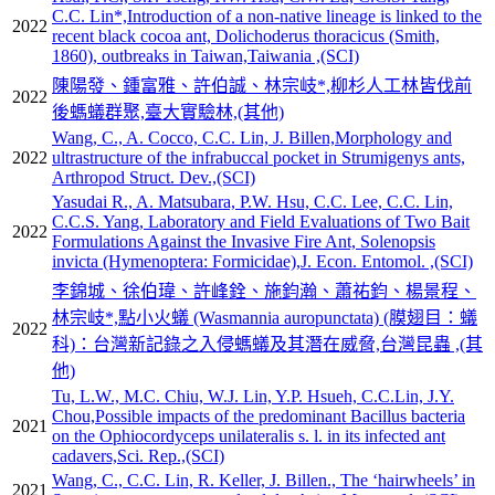
C.C. Lin*,Introduction of a non-native lineage is linked to the
2022
recent black cocoa ant, Dolichoderus thoracicus (Smith,
1860), outbreaks in Taiwan,Taiwania ,(SCI)
陳陽發、鍾富雅、許伯誠、林宗岐*,柳杉人工林皆伐前
2022
後螞蟻群聚,臺大實驗林,(其他)
Wang, C., A. Cocco, C.C. Lin, J. Billen,Morphology and
2022
ultrastructure of the infrabuccal pocket in Strumigenys ants,
Arthropod Struct. Dev.,(SCI)
Yasudai R., A. Matsubara, P.W. Hsu, C.C. Lee, C.C. Lin,
C.C.S. Yang, Laboratory and Field Evaluations of Two Bait
2022
Formulations Against the Invasive Fire Ant, Solenopsis
invicta (Hymenoptera: Formicidae),J. Econ. Entomol. ,(SCI)
李錦城、徐伯瑋、許峰銓、施鈞瀚、蕭祐鈞、楊景程、
林宗岐*,點小火蟻 (Wasmannia auropunctata) (膜翅目：蟻
2022
科)：台灣新記錄之入侵螞蟻及其潛在威脅,台灣昆蟲 ,(其
他)
Tu, L.W., M.C. Chiu, W.J. Lin, Y.P. Hsueh, C.C.Lin, J.Y.
Chou,Possible impacts of the predominant Bacillus bacteria
2021
on the Ophiocordyceps unilateralis s. l. in its infected ant
cadavers,Sci. Rep.,(SCI)
Wang, C., C.C. Lin, R. Keller, J. Billen., The ‘hairwheels’ in
2021