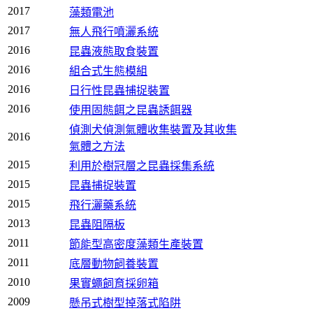
2017
藻類電池
2017
無人飛行噴灑系統
2016
昆蟲液態取食裝置
2016
組合式生態模組
2016
日行性昆蟲捕捉裝置
2016
使用固態餌之昆蟲誘餌器
偵測犬偵測氣體收集裝置及其收集
2016
氣體之方法
2015
利用於樹冠層之昆蟲採集系統
2015
昆蟲捕捉裝置
2015
飛行灑藥系統
2013
昆蟲阻隔板
2011
節能型高密度藻類生產裝置
2011
底層動物飼養裝置
2010
果實蠅飼育採卵箱
2009
懸吊式樹型掉落式陷阱