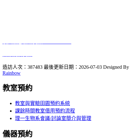
電話:04-7232105 #3405
進德校區‧地址：500彰化市進德路一號
E-Mail
：biology@gm.ncue.edu.tw
校園緊急聯絡資訊
: 0933415409
醫療院所資訊
2023 10 12
啟用
造訪人次：387483
最後更新日期：2026-07-03
Designed By
Rainbow
教室預約
教室與實驗田園預約系統
課餘時間教室借用預約流程
理一生物系會議/討論室簡介與管理
儀器預約