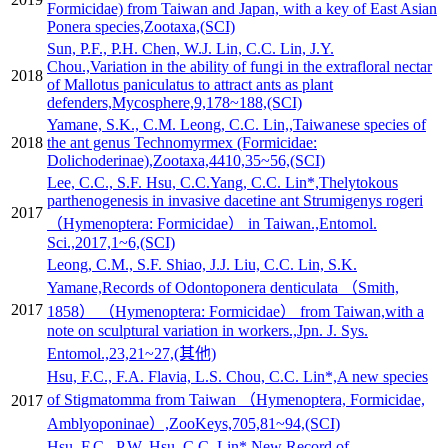
Formicidae) from Taiwan and Japan, with a key of East Asian
Ponera species,Zootaxa,(SCI)
Sun, P.F., P.H. Chen, W.J. Lin, C.C. Lin, J.Y.
Chou.,Variation in the ability of fungi in the extrafloral nectar
2018
of Mallotus paniculatus to attract ants as plant
defenders,Mycosphere,9,178~188,(SCI)
Yamane, S.K., C.M. Leong, C.C. Lin,,Taiwanese species of
2018
the ant genus Technomyrmex (Formicidae:
Dolichoderinae),Zootaxa,4410,35~56,(SCI)
Lee, C.C., S.F. Hsu, C.C.Yang, C.C. Lin*,Thelytokous
parthenogenesis in invasive dacetine ant Strumigenys rogeri
2017
（Hymenoptera: Formicidae） in Taiwan.,Entomol.
Sci.,2017,1~6,(SCI)
Leong, C.M., S.F. Shiao, J.J. Liu, C.C. Lin, S.K.
Yamane,Records of Odontoponera denticulata （Smith,
2017
1858） （Hymenoptera: Formicidae） from Taiwan,with a
note on sculptural variation in workers.,Jpn. J. Sys.
Entomol.,23,21~27,(其他)
Hsu, F.C., F.A. Flavia, L.S. Chou, C.C. Lin*,A new species
of Stigmatomma from Taiwan （Hymenoptera, Formicidae,
2017
Amblyoponinae）,ZooKeys,705,81~94,(SCI)
Hsu, F.C., P.W. Hsu, C.C. Lin*,New Record of