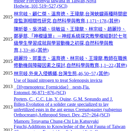
midge Forcipomyia taiwana in Taiwan,Nova
Hedwig.,101,519~527,(SCI)
林宗岐、顧仁傑、溫育德、王瑋龍,台灣蛺蠓兩種時間密
2015
度監測相關性研究,自然科學與教育,1,171~178,(其他)
陳昕晏、吳沛穎、徐敏益、王瑋龍、林宗岐、趙麗玲、
鄭夢慈,「神模遠算」－神經系統探究教學模組對於七年
2015
級學生學習成就與學習動機之初探,自然科學與教
育,1,33~46,(其他)
趙麗玲、郭重吉、溫育德、林宗岐、王瑋龍,教師在職進
2015
修動機與障礙因素之探討,自然科學與教育,1,1~22,(其他)
2015
林宗岐,外來入侵螞蟻,台灣生態,46,50~57,(其他)
Use of liquid nitrogen to treat Solenopsis invicta
2013
（Hymenoptera: Formicidae） nests,Fla.
Entomol.,96,871~876,(SCI)
Peeters, C., C.C. Lin, Y. Quine, G.M. Segundo and J.
Billen,Evolution of a solider caste specialized to lay
2013
unfertilized eggs in the ant genus Crematogaster (subgenus
Orthocream),Arthropod Struct. Dev.,257~264,(SCI)
Mamoru Terayama Chung-Chi Lin Katsuyuki
Fguchi,Additions to Knowledge of the Ant Fauna of Taiwan
2012