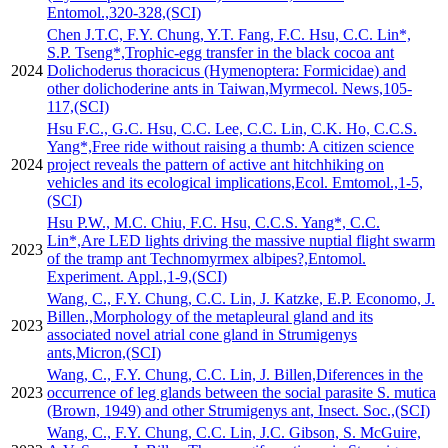
Entomol.,320-328,(SCI)
Chen J.T.C, F.Y. Chung, Y.T. Fang, F.C. Hsu, C.C. Lin*,
S.P. Tseng*,Trophic-egg transfer in the black cocoa ant
2024
Dolichoderus thoracicus (Hymenoptera: Formicidae) and
other dolichoderine ants in Taiwan,Myrmecol. News,105-
117,(SCI)
Hsu F.C., G.C. Hsu, C.C. Lee, C.C. Lin, C.K. Ho, C.C.S.
Yang*,Free ride without raising a thumb: A citizen science
2024
project reveals the pattern of active ant hitchhiking on
vehicles and its ecological implications,Ecol. Emtomol.,1-5,
(SCI)
Hsu P.W., M.C. Chiu, F.C. Hsu, C.C.S. Yang*, C.C.
Lin*,Are LED lights driving the massive nuptial flight swarm
2023
of the tramp ant Technomyrmex albipes?,Entomol.
Experiment. Appl.,1-9,(SCI)
Wang, C., F.Y. Chung, C.C. Lin, J. Katzke, E.P. Economo, J.
Billen.,Morphology of the metapleural gland and its
2023
associated novel atrial cone gland in Strumigenys
ants,Micron,(SCI)
Wang, C., F.Y. Chung, C.C. Lin, J. Billen,Diferences in the
2023
occurrence of leg glands between the social parasite S. mutica
(Brown, 1949) and other Strumigenys ant, Insect. Soc.,(SCI)
Wang, C., F.Y. Chung, C.C. Lin, J.C. Gibson, S. McGuire,