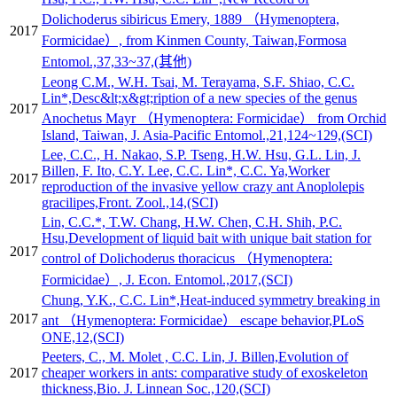
Dolichoderus sibiricus Emery, 1889 （Hymenoptera,
2017
Formicidae）, from Kinmen County, Taiwan,Formosa
Entomol.,37,33~37,(其他)
Leong C.M., W.H. Tsai, M. Terayama, S.F. Shiao, C.C.
Lin*,Desc&lt;x&gt;ription of a new species of the genus
2017
Anochetus Mayr （Hymenoptera: Formicidae） from Orchid
Island, Taiwan, J. Asia-Pacific Entomol.,21,124~129,(SCI)
Lee, C.C., H. Nakao, S.P. Tseng, H.W. Hsu, G.L. Lin, J.
Billen, F. Ito, C.Y. Lee, C.C. Lin*, C.C. Ya,Worker
2017
reproduction of the invasive yellow crazy ant Anoplolepis
gracilipes,Front. Zool.,14,(SCI)
Lin, C.C.*, T.W. Chang, H.W. Chen, C.H. Shih, P.C.
Hsu,Development of liquid bait with unique bait station for
2017
control of Dolichoderus thoracicus （Hymenoptera:
Formicidae）, J. Econ. Entomol.,2017,(SCI)
Chung, Y.K., C.C. Lin*,Heat-induced symmetry breaking in
2017
ant （Hymenoptera: Formicidae） escape behavior,PLoS
ONE,12,(SCI)
Peeters, C., M. Molet , C.C. Lin, J. Billen,Evolution of
2017
cheaper workers in ants: comparative study of exoskeleton
thickness,Bio. J. Linnean Soc.,120,(SCI)