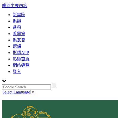
:::
跳到主要內容
新雲院
系辦
系粉
系學會
系友會
選課
彰師APP
彰師首頁
網站導覽
登入
Select Language
▼