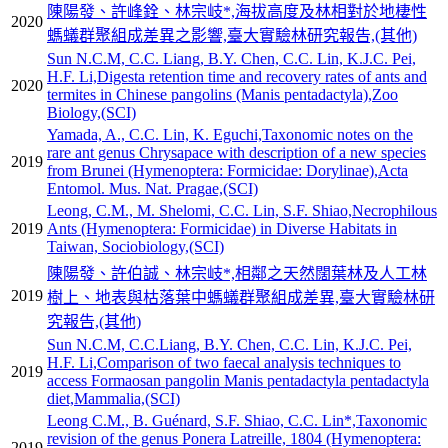
陳陽發、許峰銓、林宗岐*,海拔高度及林相對於地棲性
2020
螞蟻群聚組成差異之影響,臺大實驗林研究報告,(其他)
Sun N.C.M, C.C. Liang, B.Y. Chen, C.C. Lin, K.J.C. Pei,
H.F. Li,Digesta retention time and recovery rates of ants and
2020
termites in Chinese pangolins (Manis pentadactyla),Zoo
Biology,(SCI)
Yamada, A., C.C. Lin, K. Eguchi,Taxonomic notes on the
rare ant genus Chrysapace with description of a new species
2019
from Brunei (Hymenoptera: Formicidae: Dorylinae),Acta
Entomol. Mus. Nat. Pragae,(SCI)
Leong, C.M., M. Shelomi, C.C. Lin, S.F. Shiao,Necrophilous
2019
Ants (Hymenoptera: Formicidae) in Diverse Habitats in
Taiwan, Sociobiology,(SCI)
陳陽發、許伯誠、林宗岐*,相鄰之天然闊葉林及人工林
2019
樹上、地表與枯落葉中螞蟻群聚組成差異,臺大實驗林研
究報告,(其他)
Sun N.C.M, C.C.Liang, B.Y. Chen, C.C. Lin, K.J.C. Pei,
H.F. Li,Comparison of two faecal analysis techniques to
2019
access Formaosan pangolin Manis pentadactyla pentadactyla
diet,Mammalia,(SCI)
Leong C.M., B. Guénard, S.F. Shiao, C.C. Lin*,Taxonomic
revision of the genus Ponera Latreille, 1804 (Hymenoptera:
2019