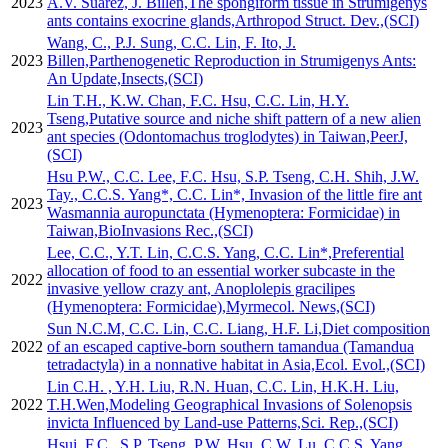
2023
A.V. Suarez, J. Billen,The spongiform tissue in Strumigenys
ants contains exocrine glands,Arthropod Struct. Dev.,(SCI)
Wang, C., P.J. Sung, C.C. Lin, F. Ito, J.
2023
Billen,Parthenogenetic Reproduction in Strumigenys Ants:
An Update,Insects,(SCI)
Lin T.H., K.W. Chan, F.C. Hsu, C.C. Lin, H.Y.
Tseng,Putative source and niche shift pattern of a new alien
2023
ant species (Odontomachus troglodytes) in Taiwan,PeerJ,
(SCI)
Hsu P.W., C.C. Lee, F.C. Hsu, S.P. Tseng, C.H. Shih, J.W.
Tay., C.C.S. Yang*, C.C. Lin*, Invasion of the little fire ant
2023
Wasmannia auropunctata (Hymenoptera: Formicidae) in
Taiwan,BioInvasions Rec.,(SCI)
Lee, C.C., Y.T. Lin, C.C.S. Yang, C.C. Lin*,Preferential
allocation of food to an essential worker subcaste in the
2022
invasive yellow crazy ant, Anoplolepis gracilipes
(Hymenoptera: Formicidae),Myrmecol. News,(SCI)
Sun N.C.M, C.C. Lin, C.C. Liang, H.F. Li,Diet composition
2022
of an escaped captive-born southern tamandua (Tamandua
tetradactyla) in a nonnative habitat in Asia,Ecol. Evol.,(SCI)
Lin C.H. , Y.H. Liu, R.N. Huan, C.C. Lin, H.K.H. Liu,
2022
T.H.Wen,Modeling Geographical Invasions of Solenopsis
invicta Influenced by Land-use Patterns,Sci. Rep.,(SCI)
Hsui, F.C., S.P. Tseng, P.W. Hsu, C.W. Lu, C.C.S. Yang,