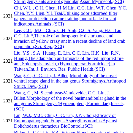
Strumigenys ants are not glandular,Asian Myrmecol.,(SCI)
Chi, W.L., C.H. Chen, H.M Lin, C.C. Lin, W.T. Chen, Y.C.
Chen, Y.Y. Lien, Y.L Tsai,Utilizing odor adsorbed filter
2021
papers for detection canine training and off-site fire ant
indications,Animals ,(SCI)
Lee, C.C., M.C. Chiu, C.H. Shih, C.C.S. Yang, H.C. Liu,
C.C. Lin*,The role of anthropogenic disturbance and
2021
invasion of yellow crazy ant in a recent decline of land crab
population,Sci. Rep.,(SCI)
Liu, Y.S., S.A. Huang, E. Lin, C.C. Lin, H.K. Liu, R.N.
Huang,The adaptation and impacts of the red imported fire
2021
ant, Solenopsis invicta, (Hymenoptera: Formicidae) in
Taiwan,Int. J. Environ. Res. Public Health,(SCI)
Wang, C., C.C. Lin, J. Billen,Morphology of the novel
2021
ventral scape gland in the ant genus Strumigenys,Arthropod
Struct. Dev.,(SCI)
Wang, C., M. Steenhuyse-Vandevelde, C.C. Lin, J.
Billen,Morphology of the novel basimandibular gland in the
2021
ant genus Strumigenys (Hymenoptera, Formicidae),Insects,
(SCI)
Lin, W.J., M.C. Chiu, C.C. Lin, J.Y. Chou,Efficacy of
2021
Entomopathogenic Fungus Aspergillus nomius Against
Dolichoderus thoracicus,BioControl,(SCI)
Billen, J., C.C. Lin, F.A. Esteves,Novel exocrine glands in