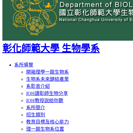
彰化師範大學 生物學系
Toggle
系所導覽
navigation
開箱理學一館生物系
生物系未來鏈結產業
系影音介紹
IOH讀彰師生物分享
IOH教授說給你聽
系所簡介
招生類別
教育目標及核心能力
理一館生物系位置