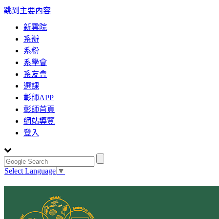
:::
跳到主要內容
新雲院
系辦
系粉
系學會
系友會
選課
彰師APP
彰師首頁
網站導覽
登入
Select Language
▼