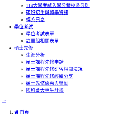
114大學考試入學分發校系分則
碩班招生與轉學資訊
轉系訊息
學位考試
學位考試表單
註冊組相關表單
碩士先修
生涯分析
碩士課程先修申請
碩士課程先修研習相關法規
碩士課程先修經驗分享
碩士先修優惠與獎勵
國科會大專生計畫
:::
首頁
本網站著作權屬於國立彰化師範大學生物學系