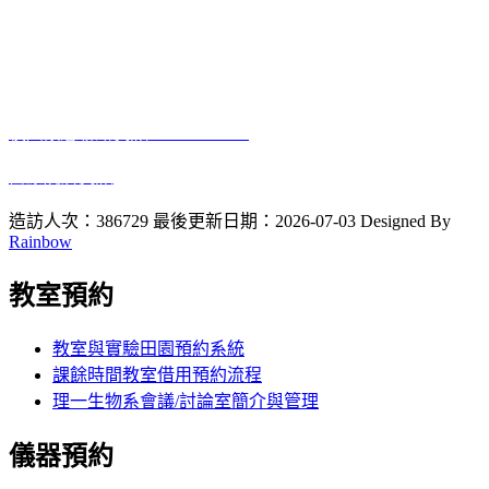
電話:04-7232105 #3405
進德校區‧地址：500彰化市進德路一號
E-Mail
：biology@gm.ncue.edu.tw
校園緊急聯絡資訊
: 0933415409
醫療院所資訊
2023 10 12
啟用
造訪人次：386729
最後更新日期：2026-07-03
Designed By
Rainbow
教室預約
教室與實驗田園預約系統
課餘時間教室借用預約流程
理一生物系會議/討論室簡介與管理
儀器預約