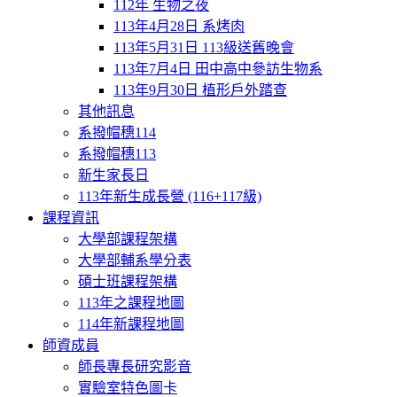
112年 生物之夜
113年4月28日 系烤肉
113年5月31日 113級送舊晚會
113年7月4日 田中高中參訪生物系
113年9月30日 植形戶外踏查
其他訊息
系撥帽穗114
系撥帽穗113
新生家長日
113年新生成長營 (116+117級)
課程資訊
大學部課程架構
大學部輔系學分表
碩士班課程架構
113年之課程地圖
114年新課程地圖
師資成員
師長專長研究影音
實驗室特色圖卡