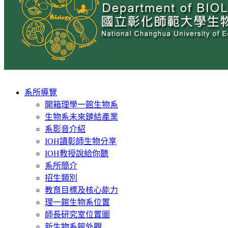
Toggle
系所導覽
navigation
開箱理學一館生物系
生物系未來鏈結產業
系影音介紹
IOH讀彰師生物分享
IOH教授說給你聽
系所簡介
招生類別
教育目標及核心能力
理一館生物系位置
師長研究室位置圖
新生物系館外觀