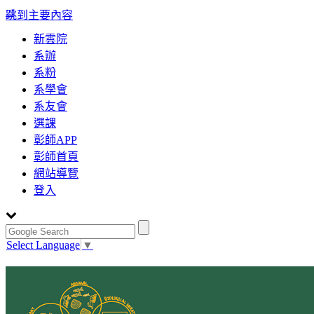
:::
跳到主要內容
新雲院
系辦
系粉
系學會
系友會
選課
彰師APP
彰師首頁
網站導覽
登入
Select Language
▼