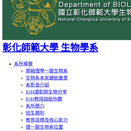
彰化師範大學 生物學系
Toggle
系所導覽
navigation
開箱理學一館生物系
生物系未來鏈結產業
系影音介紹
IOH讀彰師生物分享
IOH教授說給你聽
系所簡介
招生類別
教育目標及核心能力
理一館生物系位置