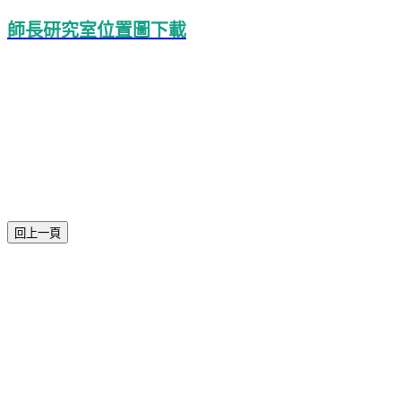
師長研究室位置圖下載
本網站著作權屬於國立彰化師範大學生物學系
電話:04-7232105 #3405
進德校區‧地址：500彰化市進德路一號
E-Mail
：biology@gm.ncue.edu.tw
校園緊急聯絡資訊
: 0933415409