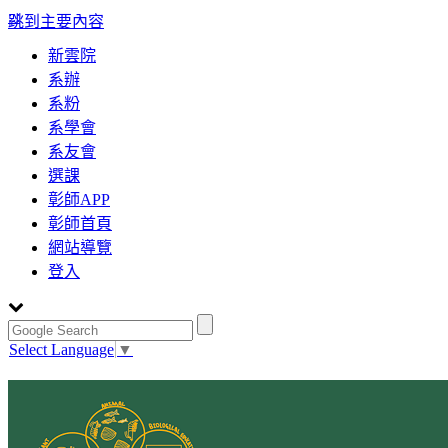
:::
跳到主要內容
新雲院
系辦
系粉
系學會
系友會
選課
彰師APP
彰師首頁
網站導覽
登入
Select Language
▼