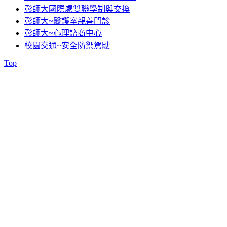
彰師大國際處雙聯學制與交換
彰師大~醫護室親善門診
彰師大~心理諮商中心
校園交通~安全防禦駕駛
Top