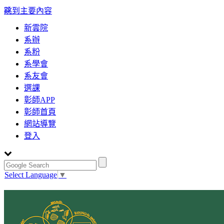
:::
跳到主要內容
新雲院
系辦
系粉
系學會
系友會
選課
彰師APP
彰師首頁
網站導覽
登入
Select Language
▼