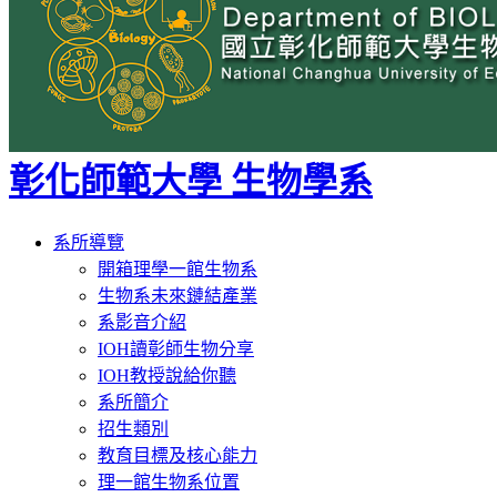
彰化師範大學 生物學系
Toggle
系所導覽
navigation
開箱理學一館生物系
生物系未來鏈結產業
系影音介紹
IOH讀彰師生物分享
IOH教授說給你聽
系所簡介
招生類別
教育目標及核心能力
理一館生物系位置