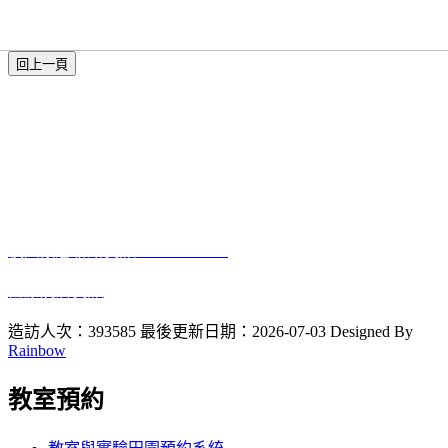
本網站著作權屬於國立彰化師範大學生物學系
電話:04-7232105 #3405
進德校區‧地址：500彰化市進德路一號
E-Mail
：biology@gm.ncue.edu.tw
校園緊急聯絡資訊
: 0933415409
醫療院所資訊
2023 10 12
啟用
造訪人次：393585
最後更新日期：2026-07-03
Designed By
Rainbow
教室預約