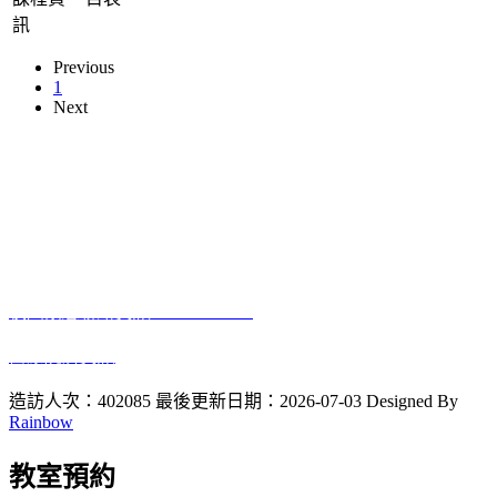
訊
Previous
1
Next
本網站著作權屬於國立彰化師範大學生物學系
電話:04-7232105 #3405
進德校區‧地址：500彰化市進德路一號
E-Mail
：biology@gm.ncue.edu.tw
校園緊急聯絡資訊
: 0933415409
醫療院所資訊
2023 10 12
啟用
造訪人次：402085
最後更新日期：2026-07-03
Designed By
Rainbow
教室預約