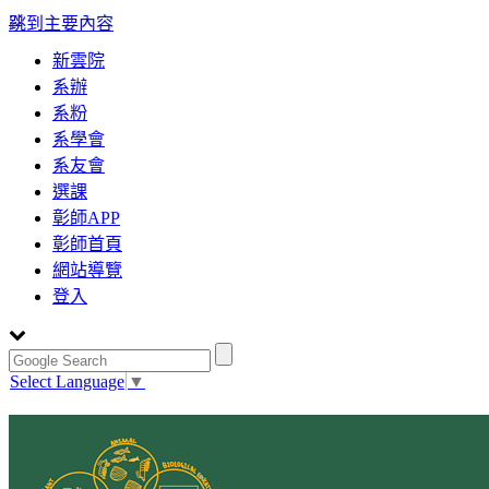
:::
跳到主要內容
新雲院
系辦
系粉
系學會
系友會
選課
彰師APP
彰師首頁
網站導覽
登入
Select Language
▼