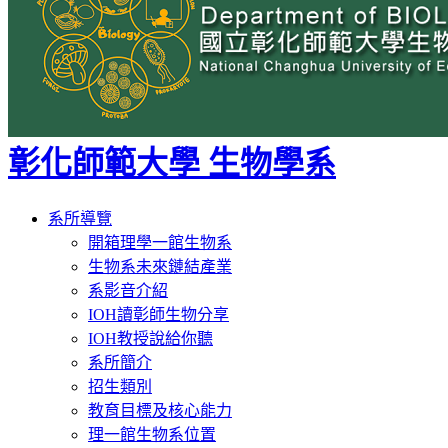
彰化師範大學 生物學系
Toggle
系所導覽
navigation
開箱理學一館生物系
生物系未來鏈結產業
系影音介紹
IOH讀彰師生物分享
IOH教授說給你聽
系所簡介
招生類別
教育目標及核心能力
理一館生物系位置