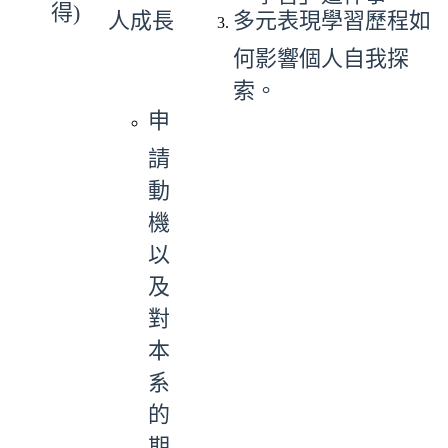
得)
人成長
多元表現學習歷程如
何影響個人自我探
索。
申
請
動
機
以
及
對
本
系
的
期