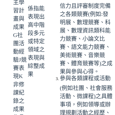
主學
信力且評審制度完備
係指能
習計
之各類競賽(例如:發
表現出
畫與
明展、數理競賽、科
高中階
成果
展、數理資訊類科能
段多元
G社
力競賽、小論文比
或特定
團活
賽、語文能力競賽、
領域之
動經
美術競賽、音樂競
表現與
驗J競
賽、體育競賽等)之成
綜整成
賽表
果與參與心得。
果
現K
參與各類課程或活動
非修
(例如社團、社會服務
課紀
活動、微課程)之具體
錄之
事項，例如領導或辦
成果
理規劃活動之經歷、