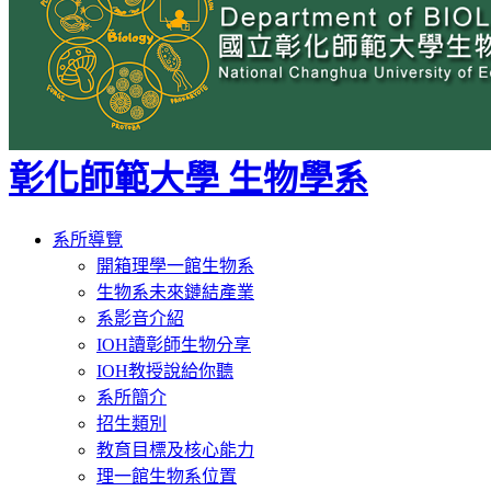
彰化師範大學 生物學系
Toggle
系所導覽
navigation
開箱理學一館生物系
生物系未來鏈結產業
系影音介紹
IOH讀彰師生物分享
IOH教授說給你聽
系所簡介
招生類別
教育目標及核心能力
理一館生物系位置