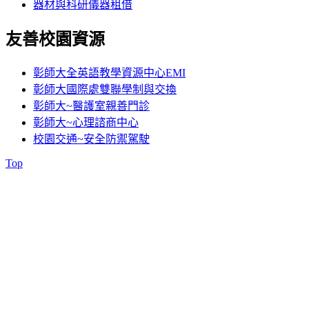
器材與科研儀器租借
友善校園資源
彰師大全英語教學資源中心EMI
彰師大國際處雙聯學制與交換
彰師大~醫護室親善門診
彰師大~心理諮商中心
校園交通~安全防禦駕駛
Top