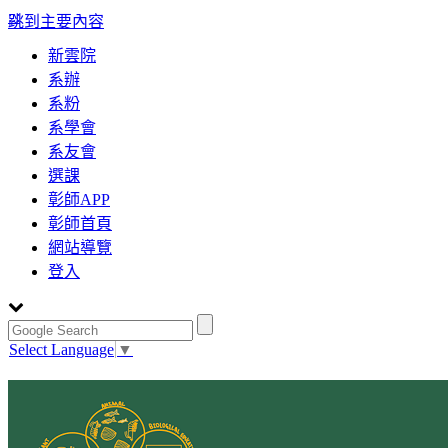
:::
跳到主要內容
新雲院
系辦
系粉
系學會
系友會
選課
彰師APP
彰師首頁
網站導覽
登入
Select Language
▼