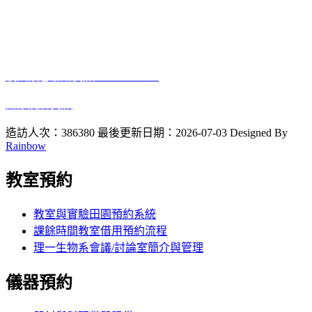
進德校區‧地址：500彰化市進德路一號
E-Mail
：biology@gm.ncue.edu.tw
校園緊急聯絡資訊
: 0933415409
醫療院所資訊
2023 10 12
啟用
造訪人次：386380
最後更新日期：2026-07-03
Designed By
Rainbow
教室預約
教室與實驗田園預約系統
課餘時間教室借用預約流程
理一生物系會議/討論室簡介與管理
儀器預約