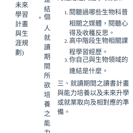
未來
結
閱聽過哪些生物科普
學習
個
相關之媒體，閱聽心
計畫
人
得及收穫反思。
與生
就
高中階段生物相關課
涯規
讀
程學習經歷。
劃)
期
你自己與生物領域的
間
連結是什麼。
所
三、就讀期間之讀書計畫
欲
與能力培養以及未來升學
培
或就業取向及相對應的準
養
備。
之
能
力