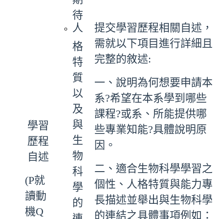
待
人
提交學習歷程相關自述，
需就以下項目進行詳細且
格
完整的敘述:
特
質
一、說明為何想要申請本
以
系?希望在本系學到哪些
及
課程?或系、所能提供哪
與
學習
些專業知能?具體說明原
生
歷程
因。
物
自述
二、適合生物科學學習之
科
(P就
個性、人格特質與能力專
學
讀動
長描述並舉出與生物科學
的
機Q
的連結之具體事項例如：
連