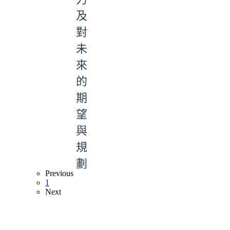
及
對
未
來
的
期
望
與
規
劃
Previous
1
Next
本網站著作權屬於國立彰化師範大學生物學系
電話:04-7232105 #3405