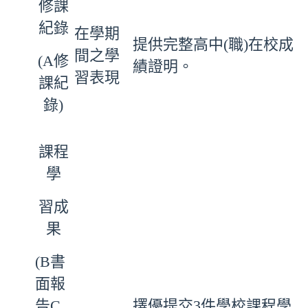
修課
紀錄
在學期
提供完整高中(職)在校成
間之學
(A修
績證明。
習表現
課紀
錄)
課程
學
習成
果
(B書
面報
告C
擇優提交3件學校課程學