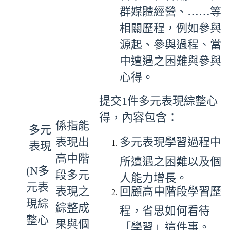
群媒體經營、……等
相關歷程，例如參與
源起、參與過程、當
中遭遇之困難與參與
心得。
提交1件多元表現綜整心
得，內容包含：
係指能
多元
表現出
多元表現學習過程中
表現
高中階
所遭遇之困難以及個
(N多
段多元
人能力增長。
元表
表現之
回顧高中階段學習歷
現綜
綜整成
程，省思如何看待
整心
果與個
「學習」這件事。