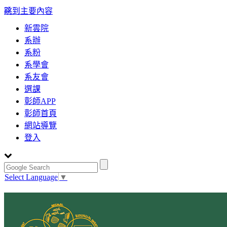
:::
跳到主要內容
新雲院
系辦
系粉
系學會
系友會
選課
彰師APP
彰師首頁
網站導覽
登入
Select Language
▼