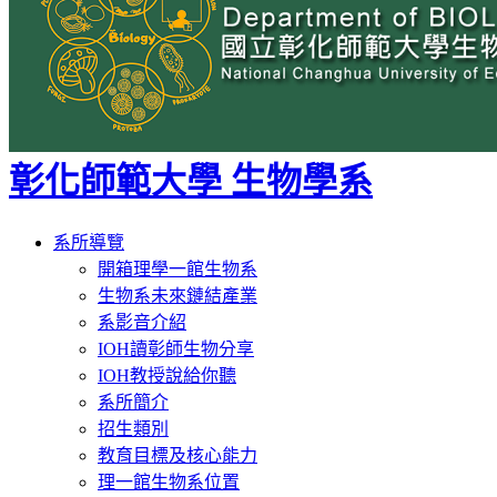
彰化師範大學 生物學系
Toggle
系所導覽
navigation
開箱理學一館生物系
生物系未來鏈結產業
系影音介紹
IOH讀彰師生物分享
IOH教授說給你聽
系所簡介
招生類別
教育目標及核心能力
理一館生物系位置