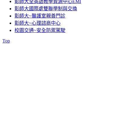
彰師大全英語教學資源中心EMI
彰師大國際處雙聯學制與交換
彰師大~醫護室親善門診
彰師大~心理諮商中心
校園交通~安全防禦駕駛
Top