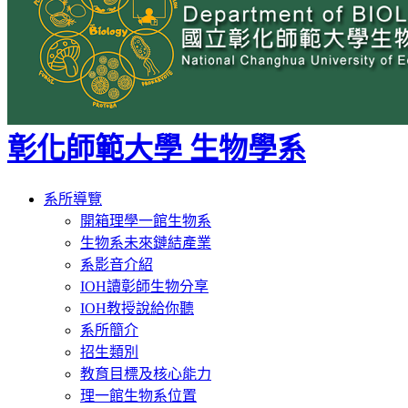
彰化師範大學 生物學系
Toggle
系所導覽
navigation
開箱理學一館生物系
生物系未來鏈結產業
系影音介紹
IOH讀彰師生物分享
IOH教授說給你聽
系所簡介
招生類別
教育目標及核心能力
理一館生物系位置