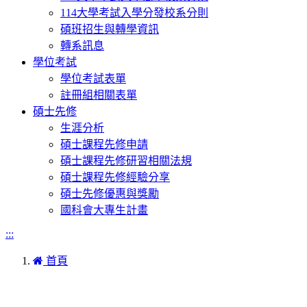
114大學考試入學分發校系分則
碩班招生與轉學資訊
轉系訊息
學位考試
學位考試表單
註冊組相關表單
碩士先修
生涯分析
碩士課程先修申請
碩士課程先修研習相關法規
碩士課程先修經驗分享
碩士先修優惠與獎勵
國科會大專生計畫
:::
首頁
本網站著作權屬於國立彰化師範大學生物學系