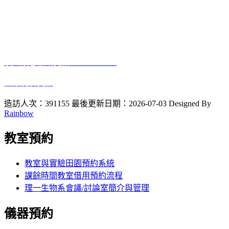
電話:04-7232105 #3405
進德校區‧地址：500彰化市進德路一號
E-Mail
：biology@gm.ncue.edu.tw
校園緊急聯絡資訊
: 0933415409
醫療院所資訊
2023 10 12
啟用
造訪人次：391155
最後更新日期：2026-07-03
Designed By
Rainbow
教室預約
教室與實驗田園預約系統
課餘時間教室借用預約流程
理一生物系會議/討論室簡介與管理
儀器預約