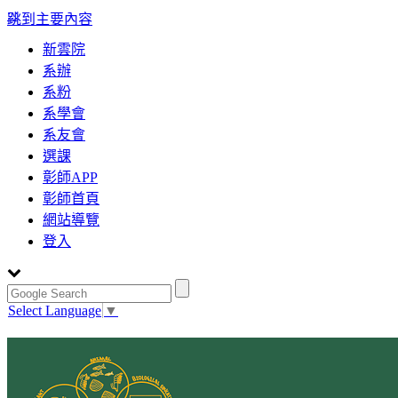
:::
跳到主要內容
新雲院
系辦
系粉
系學會
系友會
選課
彰師APP
彰師首頁
網站導覽
登入
Select Language
▼