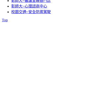
彰師大~醫護室親善門診
彰師大~心理諮商中心
校園交通~安全防禦駕駛
Top