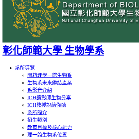
彰化師範大學 生物學系
Toggle
系所導覽
navigation
開箱理學一館生物系
生物系未來鏈結產業
系影音介紹
IOH讀彰師生物分享
IOH教授說給你聽
系所簡介
招生類別
教育目標及核心能力
理一館生物系位置