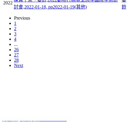
2022
討會,2022-01-18, pp2022-01-19(其他)
鈴
Previous
1
2
3
4
...
26
27
28
Next
本網站著作權屬於國立彰化師範大學生物學系
電話:04-7232105 #3405
進德校區‧地址：500彰化市進德路一號
E-Mail
：biology@gm.ncue.edu.tw
校園緊急聯絡資訊
: 0933415409
醫療院所資訊
2023 10 12
啟用