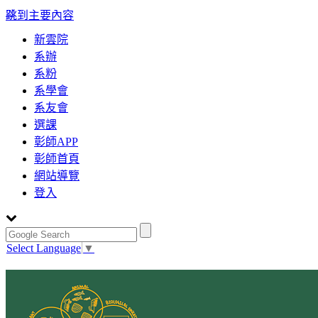
:::
跳到主要內容
新雲院
系辦
系粉
系學會
系友會
選課
彰師APP
彰師首頁
網站導覽
登入
Select Language
▼