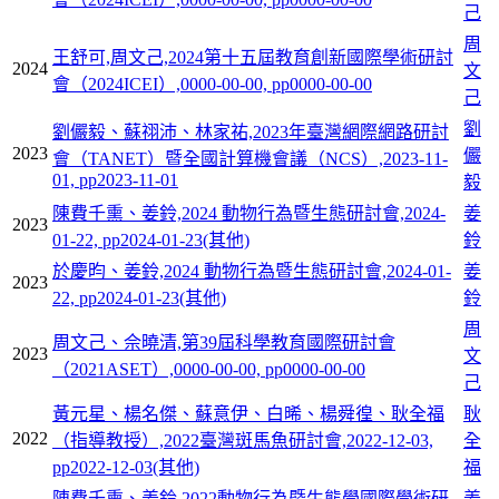
己
周
王舒可,周文己,2024第十五屆教育創新國際學術研討
2024
文
會（2024ICEI）,0000-00-00, pp0000-00-00
己
劉
劉儼毅、蘇祤沛、林家祐,2023年臺灣網際網路研討
2023
儼
會（TANET）暨全國計算機會議（NCS）,2023-11-
01, pp2023-11-01
毅
陳費千熏、姜鈴,2024 動物行為暨生態研討會,2024-
姜
2023
01-22, pp2024-01-23(其他)
鈴
於慶昀、姜鈴,2024 動物行為暨生態研討會,2024-01-
姜
2023
22, pp2024-01-23(其他)
鈴
周
周文己、佘曉清,第39屆科學教育國際研討會
2023
文
（2021ASET）,0000-00-00, pp0000-00-00
己
黃元星、楊名傑、蘇意伊、白晞、楊舜徨、耿全福
耿
2022
（指導教授）,2022臺灣斑馬魚研討會,2022-12-03,
全
pp2022-12-03(其他)
福
陳費千熏、姜鈴,2022動物行為暨生態學國際學術研
姜