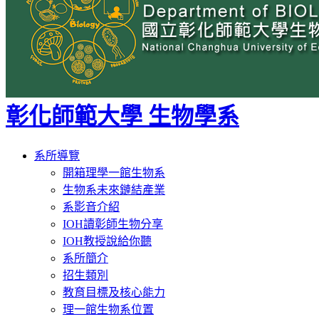
彰化師範大學 生物學系
Toggle
系所導覽
navigation
開箱理學一館生物系
生物系未來鏈結產業
系影音介紹
IOH讀彰師生物分享
IOH教授說給你聽
系所簡介
招生類別
教育目標及核心能力
理一館生物系位置