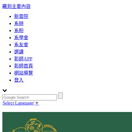
:::
跳到主要內容
新雲院
系辦
系粉
系學會
系友會
選課
彰師APP
彰師首頁
網站導覽
登入
Select Language
▼