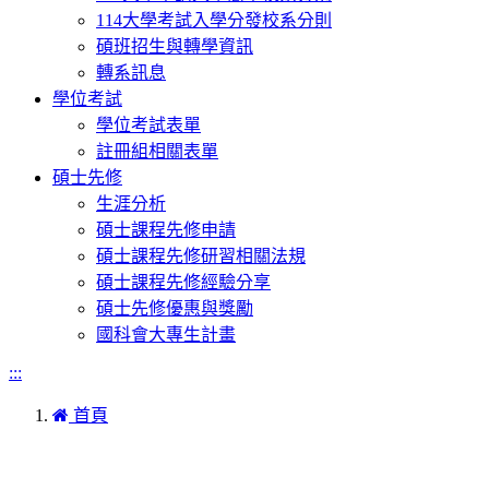
114大學考試入學分發校系分則
碩班招生與轉學資訊
轉系訊息
學位考試
學位考試表單
註冊組相關表單
碩士先修
生涯分析
碩士課程先修申請
碩士課程先修研習相關法規
碩士課程先修經驗分享
碩士先修優惠與獎勵
國科會大專生計畫
:::
首頁
本網站著作權屬於國立彰化師範大學生物學系