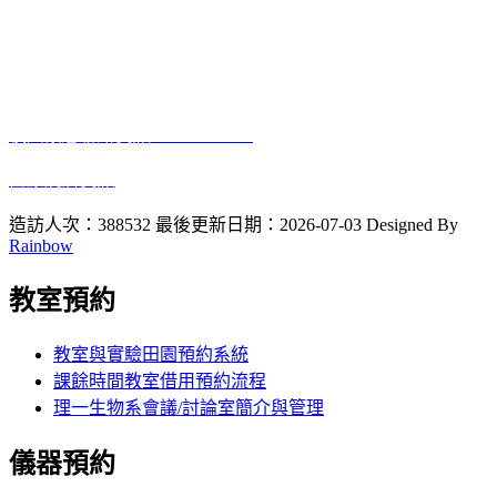
電話:04-7232105 #3405
進德校區‧地址：500彰化市進德路一號
E-Mail
：biology@gm.ncue.edu.tw
校園緊急聯絡資訊
: 0933415409
醫療院所資訊
2023 10 12
啟用
造訪人次：388532
最後更新日期：2026-07-03
Designed By
Rainbow
教室預約
教室與實驗田園預約系統
課餘時間教室借用預約流程
理一生物系會議/討論室簡介與管理
儀器預約