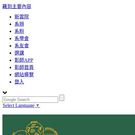
:::
跳到主要內容
新雲院
系辦
系粉
系學會
系友會
選課
彰師APP
彰師首頁
網站導覽
登入
Select Language
▼