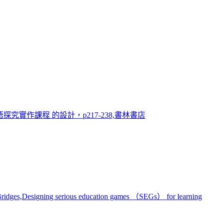
實作課程 的設計，p217-238,書林書店
 Bridges,Designing serious education games （SEGs） for learning