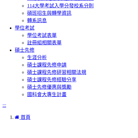
114大學考試入學分發校系分則
碩班招生與轉學資訊
轉系訊息
學位考試
學位考試表單
註冊組相關表單
碩士先修
生涯分析
碩士課程先修申請
碩士課程先修研習相關法規
碩士課程先修經驗分享
碩士先修優惠與獎勵
國科會大專生計畫
:::
首頁
本網站著作權屬於國立彰化師範大學生物學系