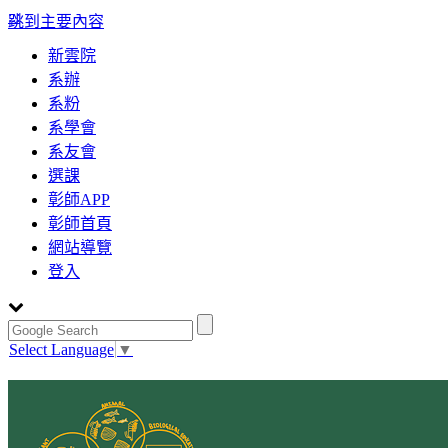
:::
跳到主要內容
新雲院
系辦
系粉
系學會
系友會
選課
彰師APP
彰師首頁
網站導覽
登入
Select Language
▼