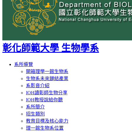
彰化師範大學 生物學系
Toggle
系所導覽
navigation
開箱理學一館生物系
生物系未來鏈結產業
系影音介紹
IOH讀彰師生物分享
IOH教授說給你聽
系所簡介
招生類別
教育目標及核心能力
理一館生物系位置