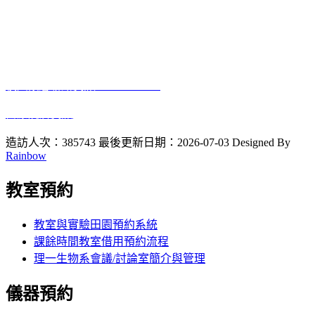
電話:04-7232105 #3405
進德校區‧地址：500彰化市進德路一號
E-Mail
：biology@gm.ncue.edu.tw
校園緊急聯絡資訊
: 0933415409
醫療院所資訊
2023 10 12
啟用
造訪人次：385743
最後更新日期：2026-07-03
Designed By
Rainbow
教室預約
教室與實驗田園預約系統
課餘時間教室借用預約流程
理一生物系會議/討論室簡介與管理
儀器預約